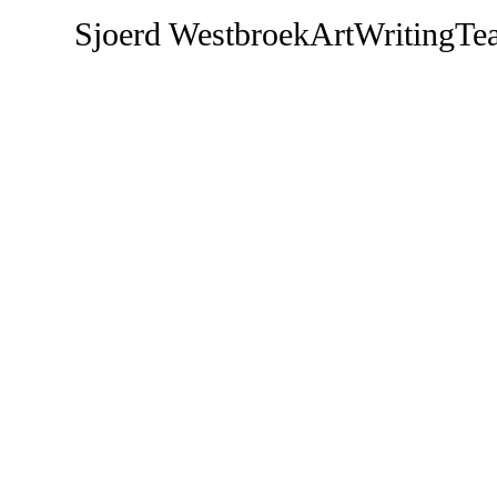
Sjoerd Westbroek
Art
Writing
Te