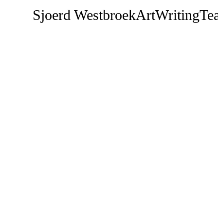
Sjoerd Westbroek
Art
Writing
Te