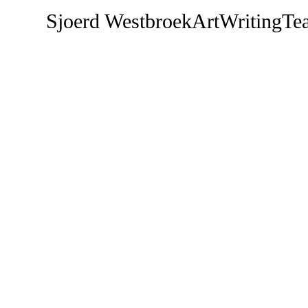
Sjoerd Westbroek
Art
Writing
Te